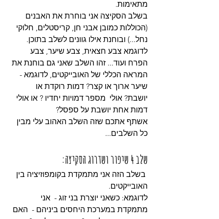
מתאימות.
בשלב הסקיצה אני בוחרת את האבנים 
(הכוללות כמובן אבני חן, קריסטלים, חלוקי 
נחל...) ובוחנת אילו גוונים לשלב בתוכן. 
לדוגמא צבע חצאית, צבע שיער, צבע 
הפרח ועוד... זהו השלב שאני גם בוחנת את 
המראה הכללי של האובייקטים, לדוגמא - 
שיער ארוך או קצר? דמות רוקדת או 
יושבת? אולי  מספר דמויות יחדיו ? או אולי 
דמות אחת יושבת על ספסל?
אשתף אתכם שזה השלב האהוב עלי מבין 
כל השלבים... 
שלב 4 שיפור ושדרוג הסקיצה:
 בשלב הזה אני מתמקדת בקומפוזיציה בין 
האובייקטים. 
לדוגמא: כשאני יוצרת בני זוג -  אני 
מתמקדת במערכת היחסים ביניהם -  האם 