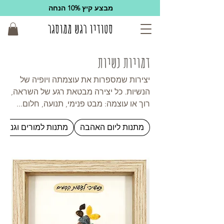
מבצע קיץ 10% הנחה
סטודיו רגש ממוסגר
דמויות נשיות
יצירות שמספרות את עוצמתה ויופיה של
הנשיות. כל יצירה מבטאת רגע של השראה,
רוך או עוצמה: מבט פנימי, תנועה, חלום...
מצאו את היצירה שמדברת אל הנפש והלב
מתנות ליום האהבה
מתנות למורים וגננות
שלכם. תתכוננו להתרגש ולרגש...​