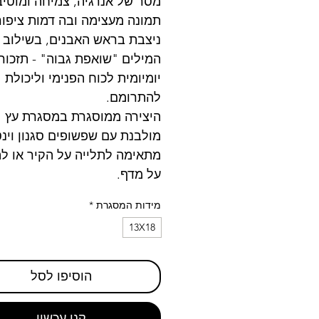
מסר של אנרגיה, צמיחה ומוטיב
תמונה מעצימה ובה דמות ציפור
ניצבת בראש האבנים, בשילוב
המילים "שואפת גבוה" - תזכור
יומיומית לכוח הפנימי וליכולת
להתרומם.
היצירה ממוסגרת במסגרת עץ
מולבנת עם שפשופים סגנון וינט
מתאימה לתלייה על הקיר או ל
על מדף.
מידות המסגרת
*
13X18
הוסיפו לסל
קנו עכשיו