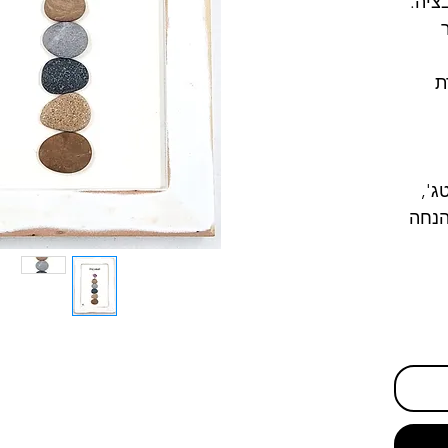
ציה.
ת
ג',
הנחה