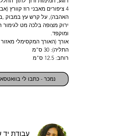
רוגע, חמימות ורוך לתוך החלל.
4 ציפורים מאבני רוז קוורץ (אבן
האהבה), על קרש עץ במבוק ,בג
ירוק מצופה בלכה מט לגימור ר
ומוקפד.
אורך (האורך המקסימלי מאזור
התליה): 30 ס"מ
רוחב: 12.5 ס"מ
נמכר - כתבו לי בוואטסא
עבודת יד 