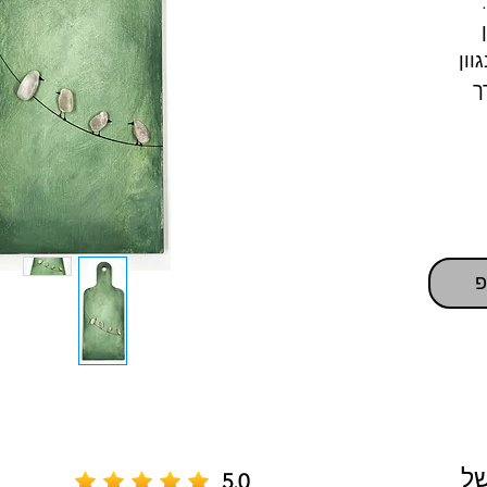
וון
ך
פ
של
5.0