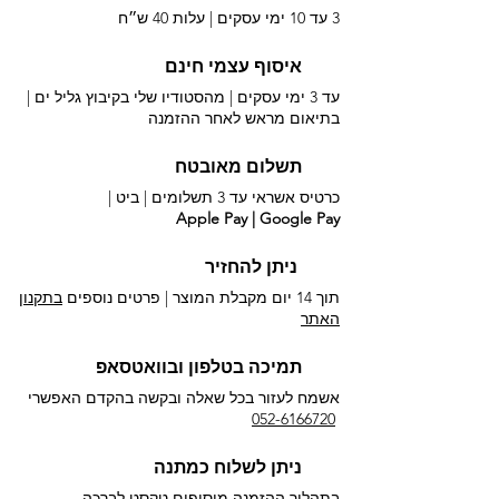
3 עד 10 ימי עסקים |
עלות 40 ש״ח
איסוף עצמי חינם
עד 3 ימי עסקים | מהסטודיו שלי בקיבוץ גליל ים |
בתיאום מראש לאחר ההזמנה
תשלום מאובטח
כרטיס אשראי עד 3 תשלומים |
ביט |
Apple Pay | Google Pay
ניתן להחזיר
תוך 14 יום מקבלת המוצר | פרטים נוספים
בתקנון
האתר
תמיכה בטלפון ובוואטסאפ
אשמח לעזור בכל שאלה ובקשה בהקדם האפשרי​
052-6166720
ניתן לשלוח כמתנה
בתהליך ההזמנה מוסיפים טקסט לברכה