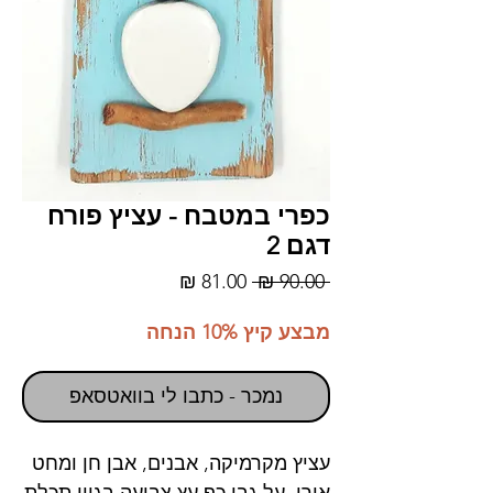
כפרי במטבח - עציץ פורח
דגם 2
מחיר
מחיר
 ‏90.00 ‏₪ 
רגיל
מבצע
מבצע קיץ 10% הנחה
נמכר - כתבו לי בוואטסאפ
עציץ מקרמיקה, אבנים, אבן חן ומחט