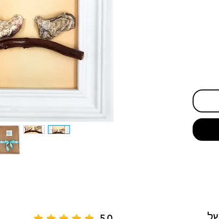
של
5.0