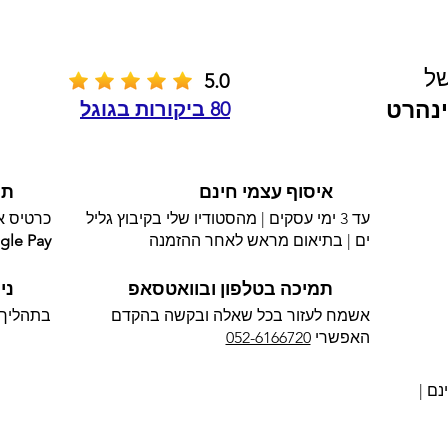
של
5.0
נהרט
80 ביקורות בגוגל
איסוף עצמי חינם
תש
עד 3 ימי עסקים | מהסטודיו שלי בקיבוץ גליל
כרטיס אשראי 
ים | בתיאום מראש לאחר ההזמנה
gle Pay
תמיכה בטלפון ובוואטסאפ
ני
אשמח לעזור בכל שאלה ובקשה בהקדם
בתהליך 
האפשרי​
052-6166720
נם |