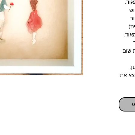
אוד.
חש
ר
ת)
אוד.
ת שום
ן.
צא את
פ