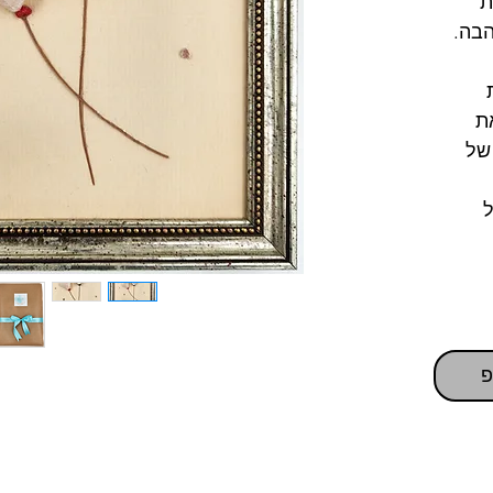
ת
הבה.
ת
של
פ