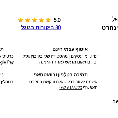
של
5.0
נהרט
80 ביקורות בגוגל
איסוף עצמי חינם
תש
עד 3 ימי עסקים | מהסטודיו שלי בקיבוץ גליל
כרטיס אשראי 
ים | בתיאום מראש לאחר ההזמנה
gle Pay
תמיכה בטלפון ובוואטסאפ
ני
אשמח לעזור בכל שאלה ובקשה בהקדם
בתהליך 
האפשרי​
052-6166720
נם |