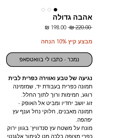
אהבה גדולה
מחיר
מחיר
 ‏220.00 ‏₪ 
רגיל
מבצע
מבצע קיץ 10% הנחה
נמכר - כתבו לי בוואטסאפ
נגיעה של טבע ואווירה כפרית לבית
תמונה כפרית בעבודת יד, שמזמינה
רוגע, חמימות ורוך לתוך החלל.
זוג יושב יחדיו ומביט אל האופק -
תמונה מאבנים, חלוקי נחל וענף עץ
יפהפה.
מונח על משטח עץ סנדוויץ' בגוון ירוק
כפרי מצופה בלכה מט לגימור אלגנטי