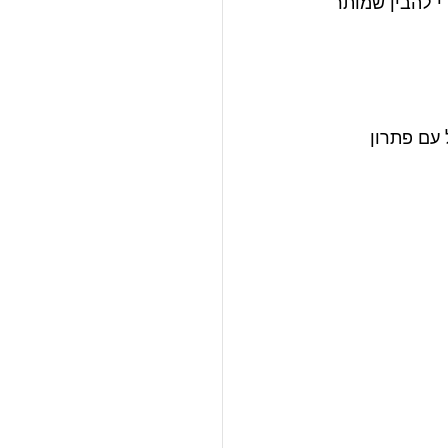
י להבין שמותר 
עם פתרון 