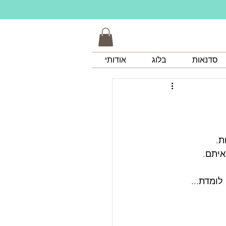
סדנאות
בלוג
אודותי
ת.
איתם.
לומדת... 