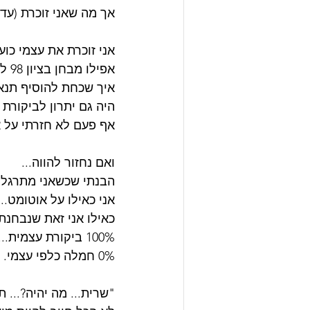
אך מה שאני זוכרת (עד 
אני זוכרת את עצמי כו
אפילו מבחן בציון 98 לא היה משמח אותי... נהפוך הוא.. זה היה מכעיס אותי... "איזו שטות שרית! 
איך שכחת להוסיף תנאי
היה גם יתרון לביקורת 
אף פעם לא חזרתי על א
ואם נחזור להווה...
הבנתי שכשאני מתרגלת 
אני כאילו על אוטומט...
כאילו אני זאת שנבחנת.
100% ביקורת עצמית...
0% חמלה כלפי עצמי.
"שרית... מה יהיה?... ת