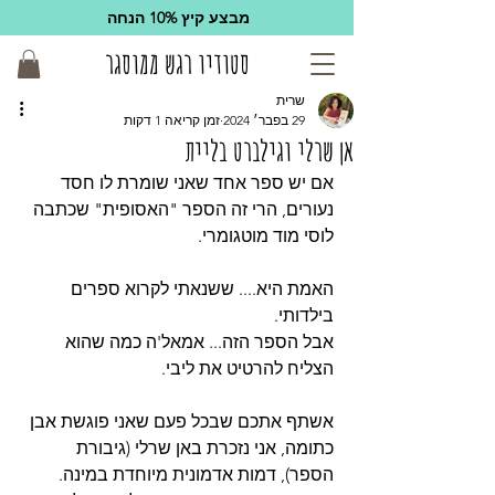
מבצע קיץ 10% הנחה
סטודיו רגש ממוסגר
שרית
29 בפבר׳ 2024
זמן קריאה 1 דקות
אן שרלי וגילברט בליית
אם יש ספר אחד שאני שומרת לו חסד 
נעורים, הרי זה הספר "האסופית" שכתבה 
לוסי מוד מוטגומרי.
האמת היא.... ששנאתי לקרוא ספרים 
בילדותי.
אבל הספר הזה... אמאל'ה כמה שהוא 
הצליח להרטיט את ליבי.
אשתף אתכם שבכל פעם שאני פוגשת אבן 
כתומה, אני נזכרת באן שרלי (גיבורת 
הספר), דמות אדמונית מיוחדת במינה.